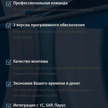
Профессиональная команда
Сотрудники с высшим образованием и опытом
работы от 5 лет
3 версии программного обеспечения
Клиентское приложение, web-приложение и
мобильное
Качество монтажа
В работе используются осциллографы и мобильные
тарировочные установки
Экономия Вашего времени и денег
Оптимизируется работа, снижаются расходы на
топливо в среднем на 38%
Интеграция с 1С, SAP, Парус