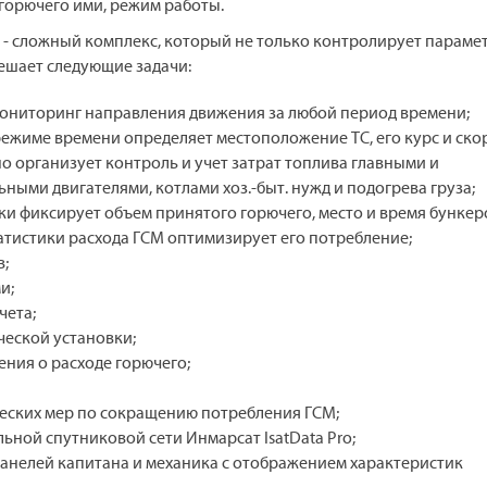
горючего ими, режим работы.
» - сложный комплекс, который не только контролирует параме
решает следующие задачи:
ониторинг направления движения за любой период времени;
режиме времени определяет местоположение ТС, его курс и ско
о организует контроль и учет затрат топлива главными и
ными двигателями, котлами хоз.-быт. нужд и подогрева груза;
ки фиксирует объем принятого горючего, место и время бункер
атистики расхода ГСМ оптимизирует его потребление;
в;
и;
чета;
ческой установки;
ения о расходе горючего;
ческих мер по сокращению потребления ГСМ;
ьной спутниковой сети Инмарсат IsatData Pro;
нелей капитана и механика с отображением характеристик