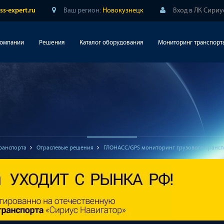
Ваш регион:
Новокузнецк
Вход в ЛК Сириу
ss-expert.ru
компании
Решения
Каталог оборудования
Мониторинг транспорт
ранспорта
Отраслевые решения
ГЛОНАСС/GPS мониторинг грузового трансп