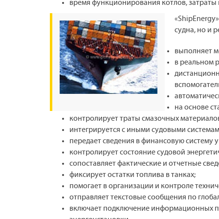
время функционирования котлов, затраты 
«ShipEnergy
судна, но и 
выполняет м
в реальном 
дистанционн
вспомогатель
автоматичес
на основе ст
контролирует траты смазочных материало
интегрируется с иными судовыми системам
передает сведения в финансовую систему у
контролирует состояние судовой энергети
сопоставляет фактические и отчетные свед
фиксирует остатки топлива в танках;
помогает в организации и контроле техни
отправляет текстовые сообщения по глобал
включает подключение информационных па