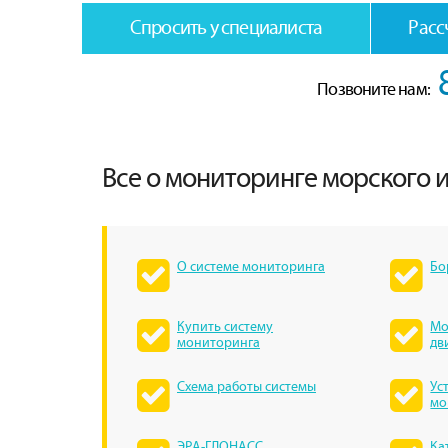
Спросить у специалиста
Расс
Позвоните нам:
Все о мониторинге морского и
О системе мониторинга
Бо
Купить систему
Мо
мониторинга
дв
Схема работы системы
Ус
мо
ЭРА-ГЛОНАСС
Ка