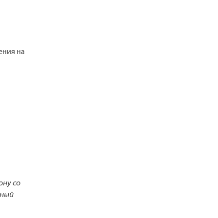
ения на
ону со
нный