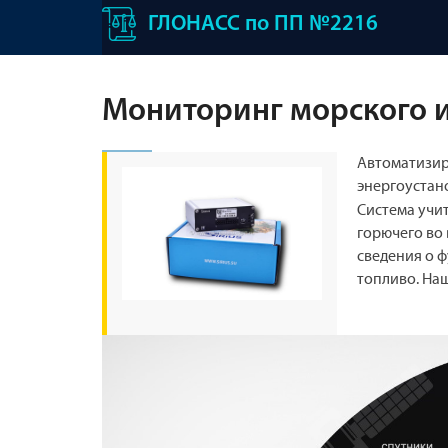
ГЛОНАСС по ПП №2216
Мониторинг морского и
Автоматизир
энергоустан
Система учи
горючего во
сведения о 
топливо. Наш