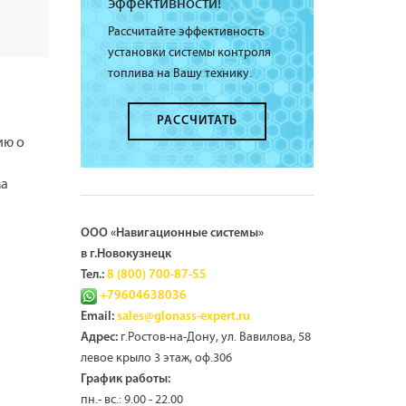
эффективности!
Рассчитайте эффективность
установки системы контроля
топлива на Вашу технику.
РАССЧИТАТЬ
ию о
ма
ООО «Навигационные системы»
в г.Новокузнецк
Тел.:
8 (800) 700-87-55
+79604638036
Email:
sales@glonass-expert.ru
г.Ростов-на-Дону, ул. Вавилова, 58
Адрес:
левое крыло 3 этаж, оф.306
График работы:
пн.- вс.: 9.00 - 22.00