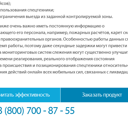
сов);
спользования спецтехники;
ограничения выезда из заданной контролируемой зоны.
также очень важно иметь постоянную информацию о
ющего его персонала, например, пожарных расчётов, карет с
 правоохранительных органов. Особенностью работы данных с
емп работы, поэтому даже секундные задержки могут привести
а мониторинговых систем слежения могут существенно улучши
емени реагирования, реального отображения состояния
а происшествия и позиционирования спецтехники относительн
ания действий онлайн всех мобильных сил, связанных с ликвида
читать эффективность
Заказать продукт
8 (800) 700 - 87 - 55