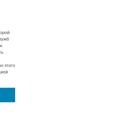
корой
лужб
 к
ть
о этого
цией