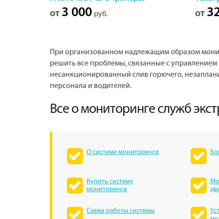
3 000
32
от
от
руб.
При организованном надлежащим образом монит
решить все проблемы, связанные с управлением
несанкционированный слив горючего, незаплан
персонала и водителей.
Все о мониторинге служб экс
О системе мониторинга
Бо
Купить систему
Мо
мониторинга
дв
Схема работы системы
Ус
мо