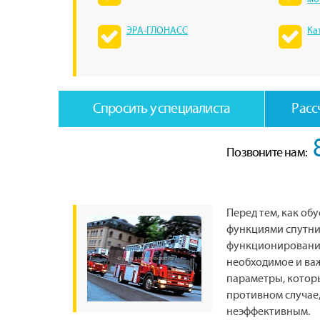
ЭРА-ГЛОНАСС
Ка
Спросить у специалиста
Расс
Позвоните нам:
Перед тем, как об
функциями спутни
функционирования
необходимое и важ
параметры, котор
противном случае
неэффективным.