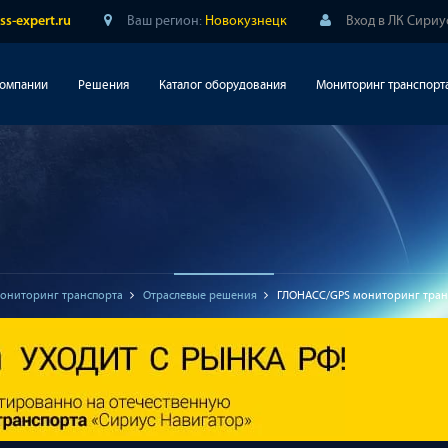
Ваш регион:
Новокузнецк
Вход в ЛК Сириу
ss-expert.ru
компании
Решения
Каталог оборудования
Мониторинг транспорт
ониторинг транспорта
Отраслевые решения
ГЛОНАСС/GPS мониторинг транс