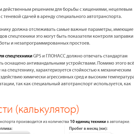
м действенным решением для борьбы с хищениями, нецелевым
 теневой сдачей в аренду специального автотранспорта.
ехнику должна отслеживать самые важные параметры, имеющие
дов спецтехники это могут быть показатели контроля заправки
работы и незапрограммированных простоев.
GPS и ГЛОНАСС должно отвечать стандартам
ля спецтехники
ыть оснащено антивандальными устройствами. Помимо этого вс
на спецтехнику, характеризуется стойкостью к механическим
 воздействию химически агрессивных сред и высоким температур
тации, так как специальный автотранспорт используется, как
ти (калькулятор)
нспорта производится из количества
в автопарке.
10 единиц техники
оплива:
Пробег в месяц (км):