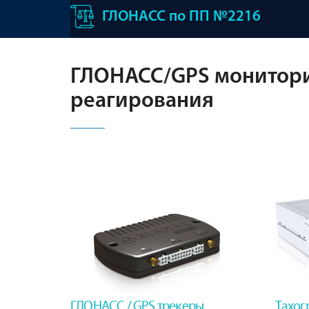
ГЛОНАСС по ПП №2216
ГЛОНАСС/GPS монитори
реагирования
ГЛОНАСС / GPS трекеры
Тахог