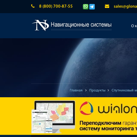
8 (800) 700-87-55
sales@glona
О 
Главная
Продукты
Спутниковый м