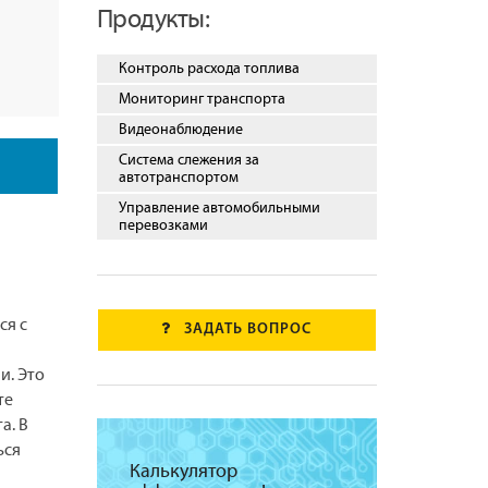
Продукты:
Контроль расхода топлива
Мониторинг транспорта
Видеонаблюдение
Система слежения за
автотранспортом
Управление автомобильными
перевозками
ся с
ЗАДАТЬ ВОПРОС
и. Это
те
а. В
ься
Калькулятор