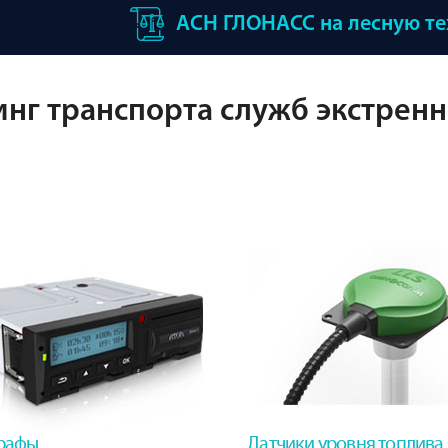
АСН ГЛОНАСС на лесную т
нг транспорта служб экстренн
рафы
Датчики уровня топлива