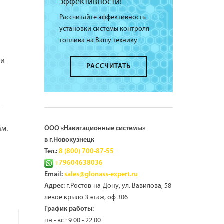
эффективности!
Рассчитайте эффективность
установки системы контроля
топлива на Вашу технику.
 и
РАССЧИТАТЬ
ё
ам.
ООО «Навигационные системы»
в г.Новокузнецк
Тел.:
8 (800) 700-87-55
+79604638036
Email:
sales@glonass-expert.ru
г.Ростов-на-Дону, ул. Вавилова, 58
Адрес:
левое крыло 3 этаж, оф.306
График работы:
пн.- вс.: 9.00 - 22.00