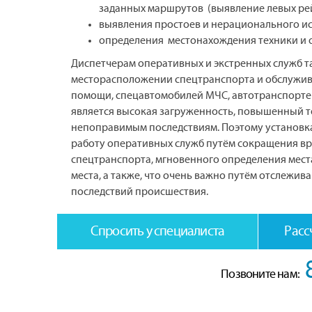
заданных маршрутов (выявление левых рей
выявления простоев и нерационального и
определения местонахождения техники и 
Диспетчерам оперативных и экстренных служб 
месторасположении спецтранспорта и обслужива
помощи, спецавтомобилей МЧС, автотранспорте
является высокая загруженность, повышенный т
непоправимым последствиям. Поэтому установк
работу оперативных служб путём сокращения вр
спецтранспорта, мгновенного определения мест
места, а также, что очень важно путём отслежив
последствий происшествия.
Спросить у специалиста
Расс
Позвоните нам: