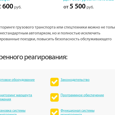
 600
5 500
от
руб.
руб.
оринге грузового транспорта или спецтехники можно не толь
 нестандартным автопарком, но и полностью исключить
ированные поездки, повысить безопасность обслуживающего
тренного реагирования:
ртовое оборудование
Законодательство
ниторинг маршрута
Программное обеспечение
ижения
тановка системы
Функционал системы
ниторинга
мониторинга