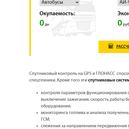
Окупаемость:
Эко
0
0
дн.
руб
РАССЧ
Спутниковый контроль на GPS и ГЛОНАСС способ
спецтехники. Кроме того эти
спутниковые систе
контроля параметров функционирования сп
выключение зажигания, скорость работы б
оборудования;
мониторинга топлива и анализа полученны
ГСМ;
слежения за направлением передвижения т